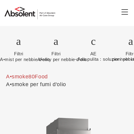
Togg
navi
Filtri
Filtri
AE
Filt
•
•
- Aria pulita : soluzioni per i
per nebbi
A
mist per nebbie d'olio
A
erity per nebbie d'olio
•
A
smoke80Food
•
A
smoke per fumi d'olio