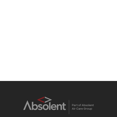
Contatti
In che modo Absolent può aiutarti? Contattaci oggi stesso
per maggiori informazioni o per prenotare una
consulenza.
SCOPRI
DI PIÙ!