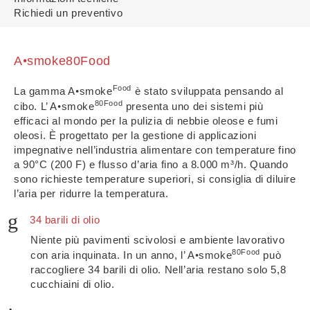
Richiedi un preventivo
•
A
smoke80Food
•
Food
La gamma A
smoke
è stato sviluppata pensando al
•
80Food
cibo. L’ A
smoke
presenta uno dei sistemi più
efficaci al mondo per la pulizia di nebbie oleose e fumi
oleosi. È progettato per la gestione di applicazioni
impegnative nell’industria alimentare con temperature fino
a 90°C (200 F) e flusso d’aria fino a 8.000 m³/h. Quando
sono richieste temperature superiori, si consiglia di diluire
l’aria per ridurre la temperatura.
34 barili di olio
Niente più pavimenti scivolosi e ambiente lavorativo
•
80Food
con aria inquinata. In un anno, l’ A
smoke
può
raccogliere 34 barili di olio. Nell’aria restano solo 5,8
cucchiaini di olio.