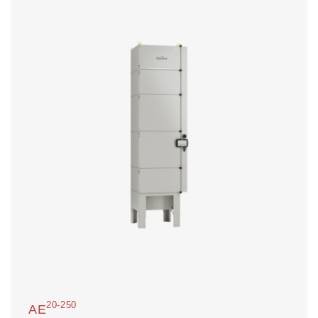
20-250
AE