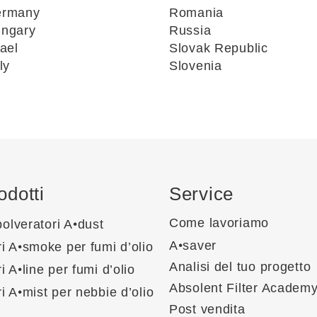
ermany
Romania
ngary
Russia
rael
Slovak Republic
ly
Slovenia
odotti
Service
•
Come lavoriamo
olveratori A
dust
•
•
A
saver
ri A
smoke per fumi d’olio
•
Analisi del tuo progetto
ri A
line per fumi d’olio
Absolent Filter Academ
•
ri A
mist per nebbie d’olio
Post vendita