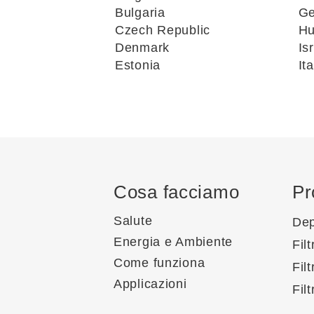
Bulgaria
G
Czech Republic
Hu
Denmark
Is
Estonia
Ita
Cosa facciamo
Pr
Salute
Dep
Energia e Ambiente
Filt
Come funziona
Filt
Applicazioni
Filt