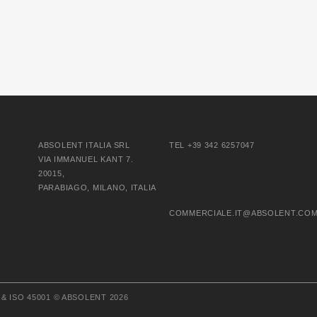
ABSOLENT ITALIA SRL
TEL +39 342 6257047
VIA IMMANUEL KANT 7.
20015,
PARABIAGO, MILANO, ITALIA
COMMERCIALE.IT@ABSOLENT.CO
 & ISO 45001
© ABSOLENT 2026