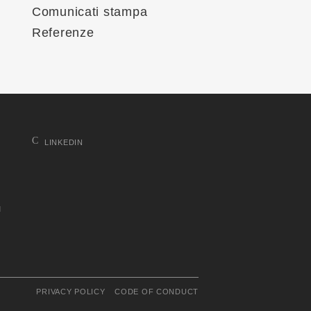
Comunicati stampa
Referenze
LINKEDIN
M
PRIVACY POLICY
CODE OF CONDUCT