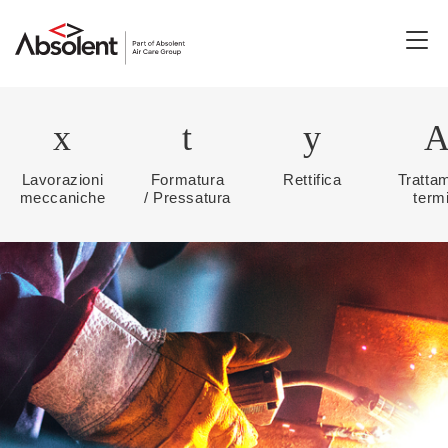
Togg
navi
Lavorazioni
Formatura
Rettifica
Tratta
meccaniche
/ Pressatura
termi