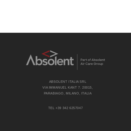
consulenza.
SCOPRI
DI PIÙ!
ABSOLENT ITALIA SRL
VIA IMMANUEL KANT 7. 20015,
PARABIAGO, MILANO, ITALIA
TEL +39 342 6257047